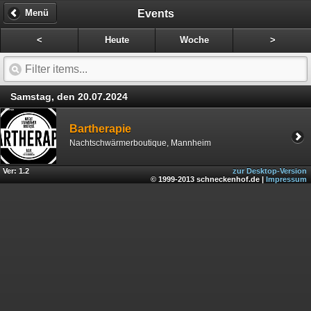
Events
Menü
<
Heute
Woche
>
Samstag, den 20.07.2024
Bartherapie
Nachtschwärmerboutique, Mannheim
Ver: 1.2
zur Desktop-Version
© 1999-2013 schneckenhof.de |
Impressum