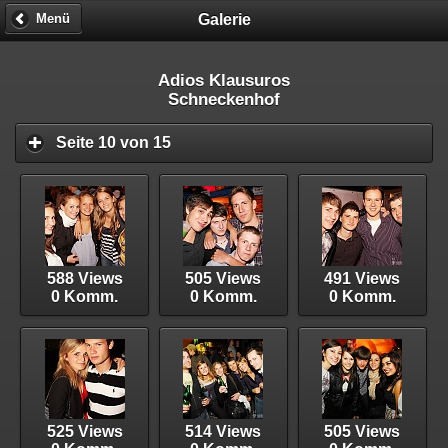
Galerie
Menü
Adios Klausuros
Schneckenhof
Seite 10 von 15
588 Views
505 Views
491 Views
0 Komm.
0 Komm.
0 Komm.
525 Views
514 Views
505 Views