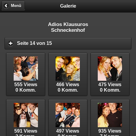
Galerie
Menü
Adios Klausuros
Schneckenhof
Seite 14 von 15
555 Views
466 Views
475 Views
0 Komm.
0 Komm.
0 Komm.
591 Views
497 Views
935 Views