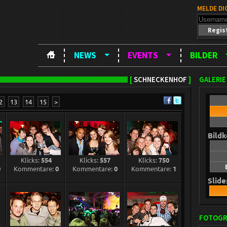
MELDE DI
Regis
NEWS
EVENTS
BILDER
[
SCHNECKENHOF
]
GALERIE
2
13
14
15
>
Bild
Klicks:
554
Klicks:
557
Klicks:
750
0
Kommentare:
0
Kommentare:
0
Kommentare:
1
Slid
FOTOGR