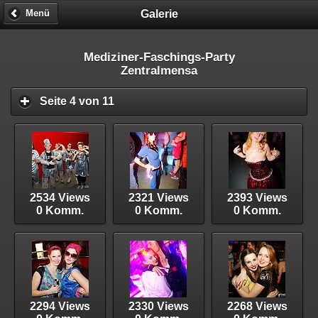
Galerie
Menü
Mediziner-Faschings-Party
Zentralmensa
Seite 4 von 11
2534 Views
2321 Views
2393 Views
0 Komm.
0 Komm.
0 Komm.
2294 Views
2330 Views
2268 Views