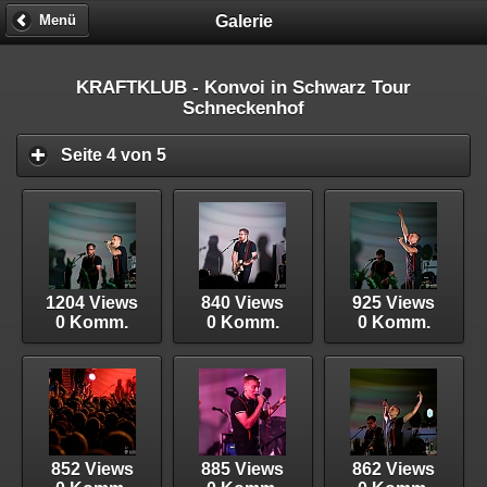
Galerie
Menü
KRAFTKLUB - Konvoi in Schwarz Tour
Schneckenhof
Seite 4 von 5
1204 Views
840 Views
925 Views
0 Komm.
0 Komm.
0 Komm.
852 Views
885 Views
862 Views