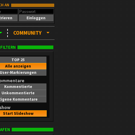
CH AN
trieren
Einloggen
COMMUNITY
 FILTERN
TOP 25
Alle anzeigen
User-Markierungen
kommentare
Kommentierte
Unkommentierte
Eigene Kommentare
eshow
Start Slideshow
AFEN