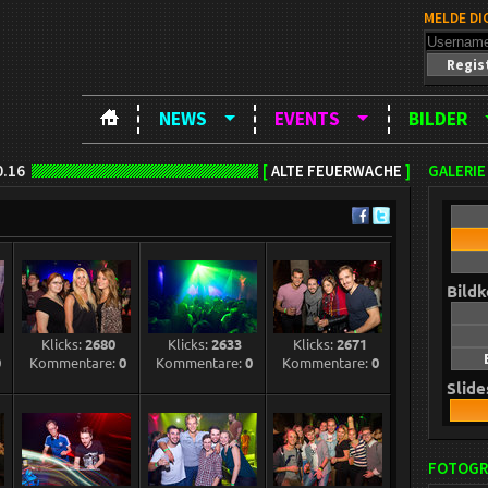
MELDE DI
Regis
NEWS
EVENTS
BILDER
0.16
[
ALTE FEUERWACHE
]
GALERIE
Bild
Klicks:
2680
Klicks:
2633
Klicks:
2671
0
Kommentare:
0
Kommentare:
0
Kommentare:
0
Slid
FOTOGR