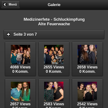
Galerie
Menü
Medizinerfete - Schluckimpfung
Alte Feuerwache
Seite 3 von 7
4088 Views
2655 Views
2658 Views
0 Komm.
0 Komm.
0 Komm.
2657 Views
2583 Views
2542 Views