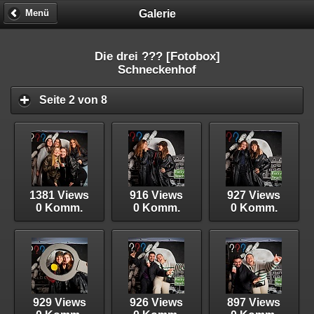
Galerie
Menü
Die drei ??? [Fotobox]
Schneckenhof
Seite 2 von 8
1381 Views
916 Views
927 Views
0 Komm.
0 Komm.
0 Komm.
929 Views
926 Views
897 Views