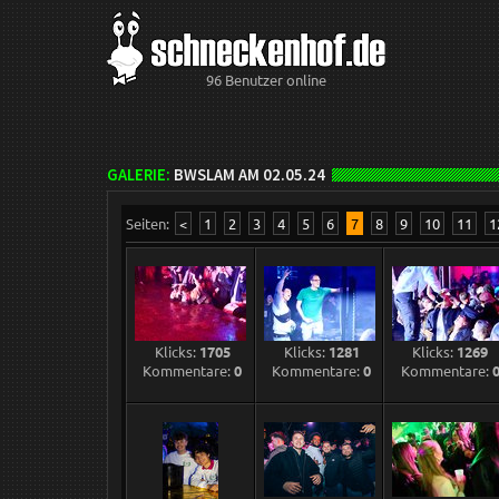
96 Benutzer online
GALERIE:
BWSLAM AM 02.05.24
Seiten:
<
1
2
3
4
5
6
7
8
9
10
11
1
Klicks:
1705
Klicks:
1281
Klicks:
1269
Kommentare:
0
Kommentare:
0
Kommentare: