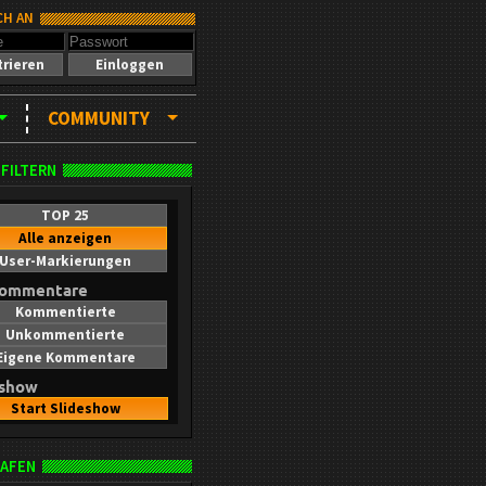
CH AN
trieren
Einloggen
COMMUNITY
 FILTERN
TOP 25
Alle anzeigen
User-Markierungen
kommentare
Kommentierte
Unkommentierte
Eigene Kommentare
eshow
Start Slideshow
AFEN