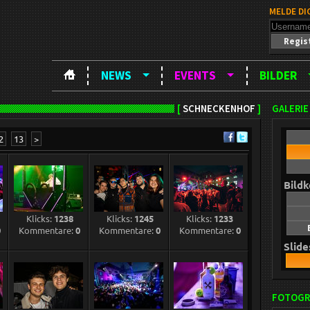
MELDE DI
Regis
NEWS
EVENTS
BILDER
[
SCHNECKENHOF
]
GALERIE
2
13
>
Bild
Klicks:
1238
Klicks:
1245
Klicks:
1233
0
Kommentare:
0
Kommentare:
0
Kommentare:
0
Slid
FOTOGR