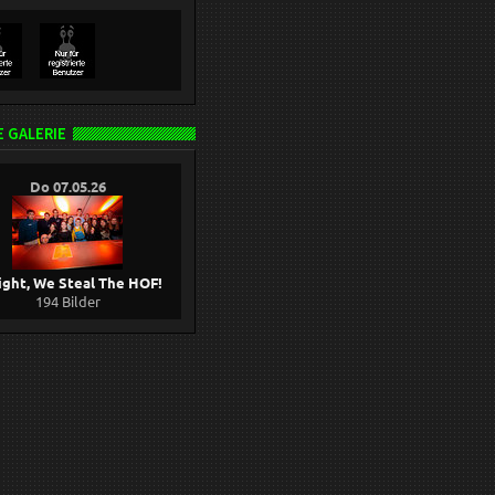
 GALERIE
Do 07.05.26
ight, We Steal The HOF!
194 Bilder