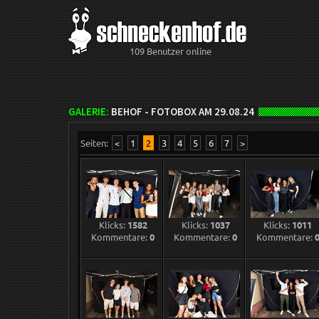
109 Benutzer online
GALERIE:
BEHOF - FOTOBOX AM 29.08.24
Seiten:
<
1
2
3
4
5
6
7
>
Klicks:
1582
Klicks:
1037
Klicks:
1011
Kommentare:
0
Kommentare:
0
Kommentare: