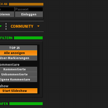
CH AN
trieren
Einloggen
COMMUNITY
 FILTERN
TOP 25
Alle anzeigen
User-Markierungen
kommentare
Kommentierte
Unkommentierte
Eigene Kommentare
eshow
Start Slideshow
AFEN