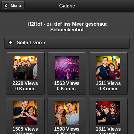
Galerie
Menü
H2Hof - zu tief ins Meer geschaut
Schneckenhof
Seite 1 von 7
2220 Views
1563 Views
1511 Views
0 Komm.
0 Komm.
0 Komm.
1505 Views
1598 Views
1511 Views