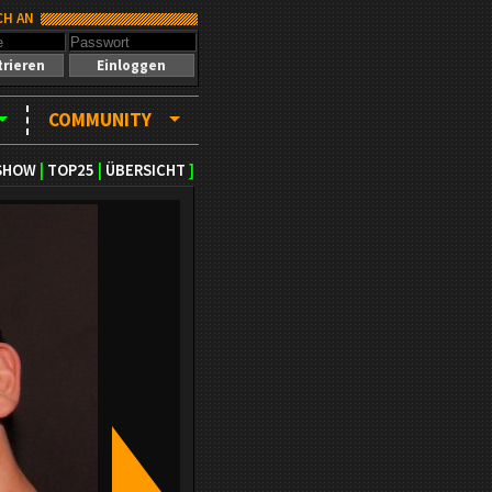
CH AN
trieren
Einloggen
COMMUNITY
SHOW
|
TOP25
|
ÜBERSICHT
]