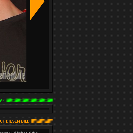
AF
AUF DIESEM BILD
esem Bild haben sich 1