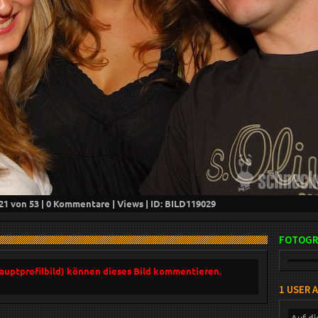
21
von 53 |
0
Kommentare |
Views | ID: BILD
119029
FOTOGR
Hauptprofilbild) können dieses Bild kommentieren.
1 USER 
Auf di