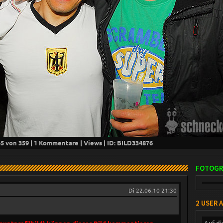
45
von 359 |
1
Kommentare |
Views | ID: BILD
334876
FOTOGR
Di 22.06.10 21:30
2 USER 
Auf di