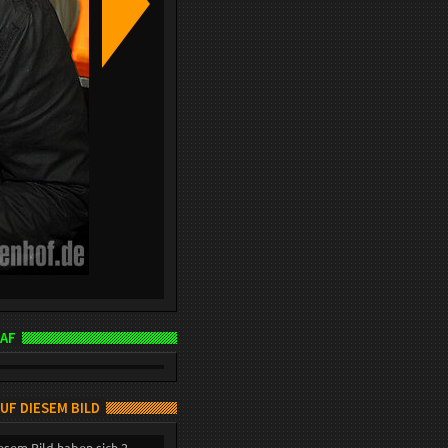
AF
AUF DIESEM BILD
esem Bild haben sich 2