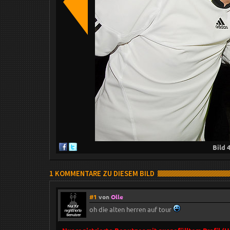
Bild
1 KOMMENTARE ZU DIESEM BILD
#1
von
Olle
oh die alten herren auf tour