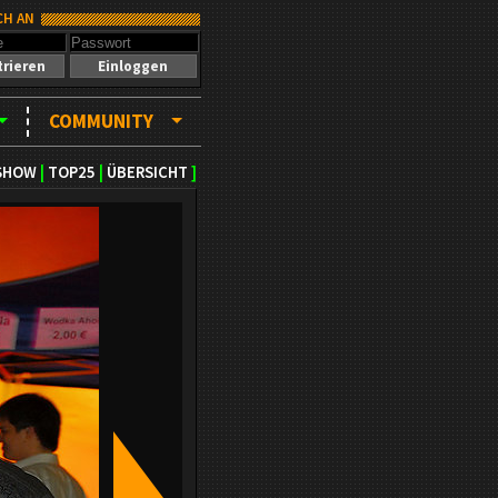
CH AN
trieren
Einloggen
COMMUNITY
SHOW
|
TOP25
|
ÜBERSICHT
]