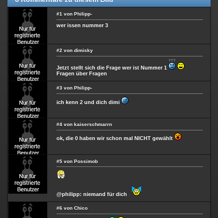
#1 von Philipp-
wer issen nummer 3
#2 von dimisky
Jetzt stellt sich die Frage wer ist Nummer 1
Fragen über Fragen
#3 von Philipp-
ich kenn 2 und dich dimi
#4 von kaiserschmarrn
ok, die 0 haben wir schon mal NICHT gewählt
#5 von Possimob
@philipp: niemand für dich
#6 von Chico