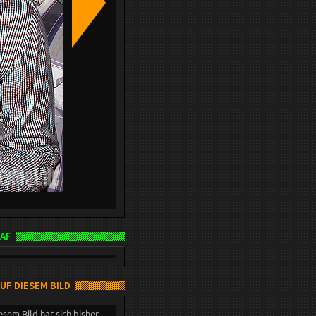
AF
AUF DIESEM BILD
esem Bild hat sich bisher