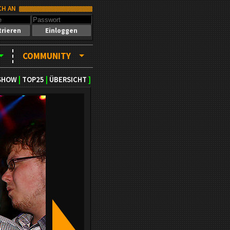
CH AN
trieren
Einloggen
COMMUNITY
SHOW
|
TOP25
|
ÜBERSICHT
]