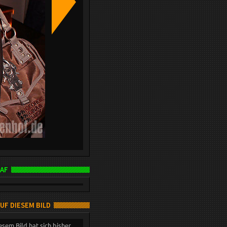
AF
AUF DIESEM BILD
esem Bild hat sich bisher