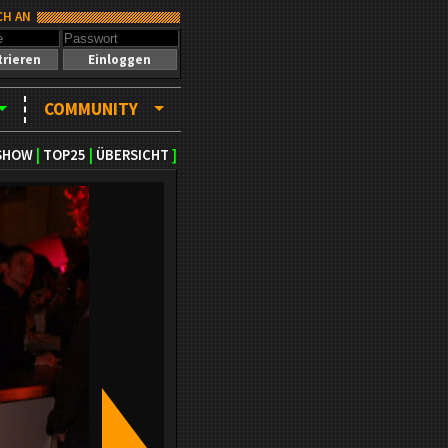
CH AN
trieren
Einloggen
COMMUNITY
SHOW
|
TOP25
|
ÜBERSICHT
]