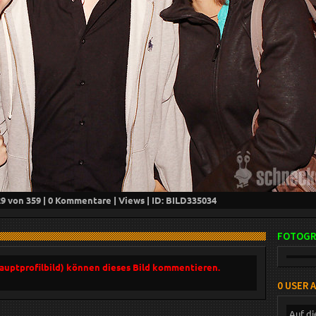
29
von 359 |
0
Kommentare |
Views | ID: BILD
335034
FOTOGR
Hauptprofilbild) können dieses Bild kommentieren.
0 USER 
Auf di