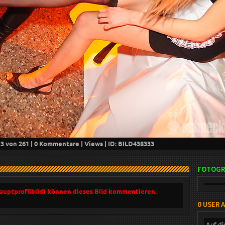
13
von 261 |
0
Kommentare |
Views | ID: BILD
438333
FOTOGR
Hauptprofilbild) können dieses Bild kommentieren.
0 USER 
Auf di