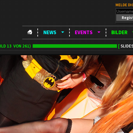
MELDE DI
Regis
NEWS
EVENTS
BILDER
ILD
13
VON 261)
[
SLIDE