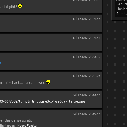
Benutz
 bild gibt?
Einsic
Benutz
Di 15.05.12 14:53
Di 15.05.12 14:59
Di 15.05.12 20:12
Di 15.05.12 21:08
arauf schaut Jana dann weg
Mi 16.05.12 00:53
00/0
07/582/tumblr_lmputme3co1qa6q7k_large.png
Mi 16.05.12 05:55
ief das ganze so ab:
Einklappen
|
Neues Fenster