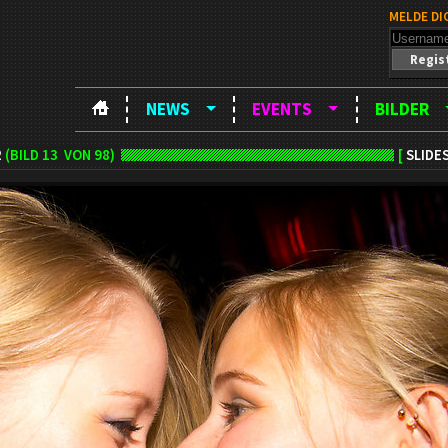
MELDE DI
Regis
NEWS
EVENTS
BILDER
2
(BILD
13
VON 98)
[
SLIDE