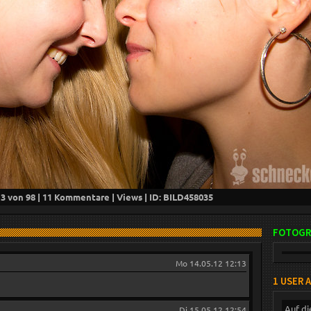
13
von 98 |
11
Kommentare |
Views | ID: BILD
458035
FOTOGR
Mo 14.05.12 12:13
1 USER 
Auf di
Di 15.05.12 12:54