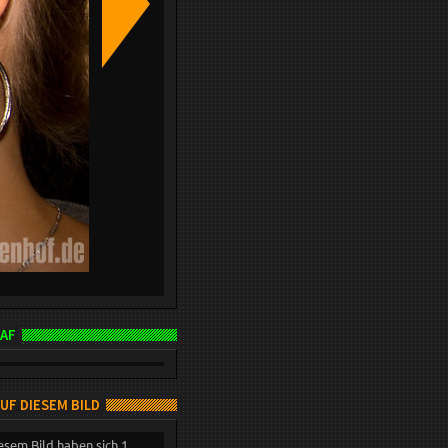
AF
AUF DIESEM BILD
esem Bild haben sich 1