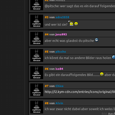
@pitsche: wer sagt das es ein darauf folgendes
#3
von
adre3535
und wer ist sie?
#4
von
jana993
aber echt was glaubst du pitsche
#5
von
pitsche
ich könnt da mal so andere Bilder raus holen
#6
von
isa84
Es gibt ein darauffolgendes Bild.........
aber d
#7
von
Chico
http://i2.kym-cdn.com/entries/icons/original/0
#8
von
Alvin
ich war zwar nicht dabei aber soweit ich weiss l
Bild:
Aus-/