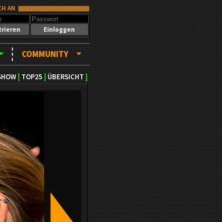
CH AN
trieren
Einloggen
COMMUNITY
SHOW
|
TOP25
|
ÜBERSICHT
]