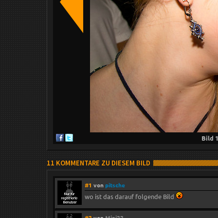
Bild
11 KOMMENTARE ZU DIESEM BILD
#1
von
pitsche
wo ist das darauf folgende Bild
#2
von
Mini22