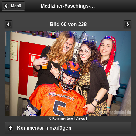
Mediziner-Faschings-Party
Menü
Bild 60 von 238
0
Kommentare |
Views |
Kommentar hinzufügen