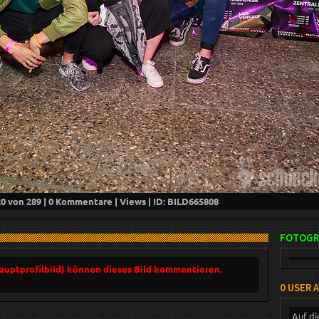
20
von 289 |
0
Kommentare |
Views | ID: BILD
665808
FOTOGR
Hauptprofilbild) können dieses Bild kommentieren.
0 USER 
Auf di