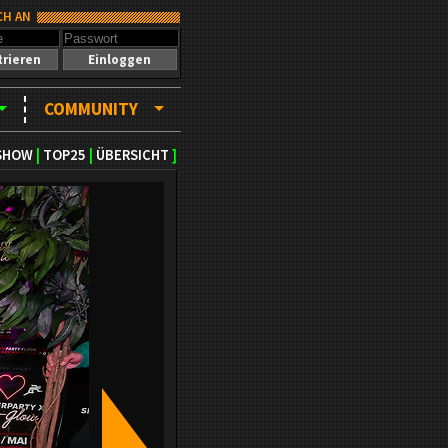
CH AN
trieren
Einloggen
COMMUNITY
SHOW
|
TOP25
|
ÜBERSICHT
]