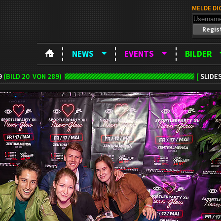
MELDE DI
Regis
NEWS
EVENTS
BILDER
9
(BILD
20
VON 289)
[
SLIDE