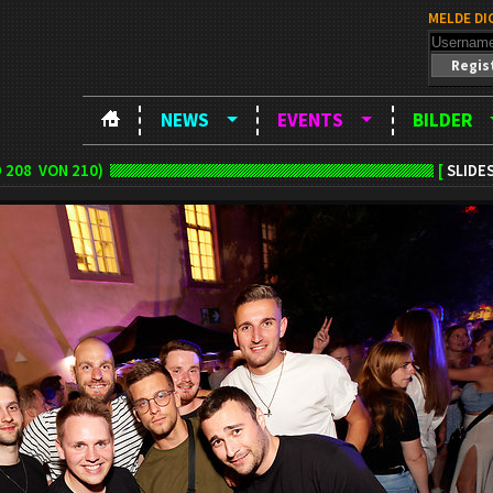
MELDE DI
Regis
NEWS
EVENTS
BILDER
D
208
VON 210)
[
SLIDE