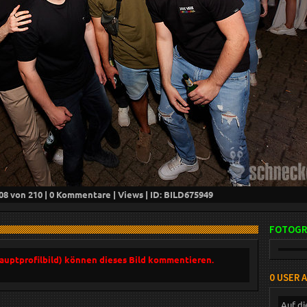
08
von 210 |
0
Kommentare |
Views | ID: BILD
675949
FOTOGR
Hauptprofilbild) können dieses Bild kommentieren.
0 USER 
Auf di