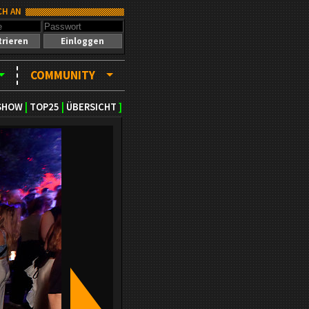
CH AN
trieren
Einloggen
COMMUNITY
SHOW
|
TOP25
|
ÜBERSICHT
]