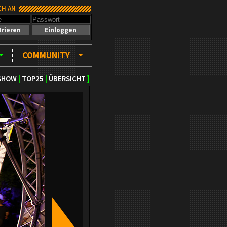
CH AN
trieren
Einloggen
COMMUNITY
SHOW
|
TOP25
|
ÜBERSICHT
]