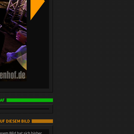
AF
AUF DIESEM BILD
esem Bild hat sich bisher