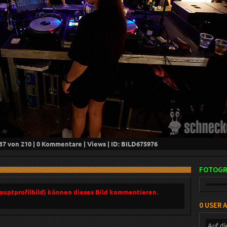
37
von 210 |
0
Kommentare |
Views | ID: BILD
675976
FOTOGR
Hauptprofilbild) können dieses Bild kommentieren.
0 USER 
Auf di