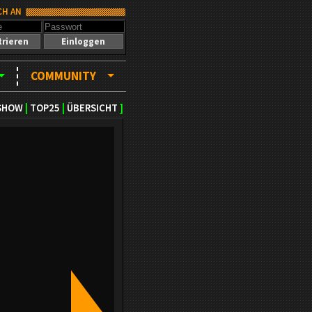
CH AN
trieren
Einloggen
COMMUNITY
SHOW
|
TOP25
|
ÜBERSICHT
]