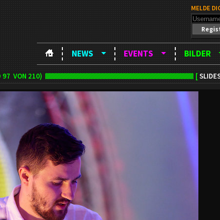
MELDE DI
Regis
NEWS
EVENTS
BILDER
D
97
VON 210)
[
SLIDE