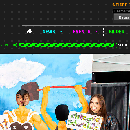
MELDE DI
Regis
NEWS
EVENTS
BILDER
VON 108)
[
SLIDE