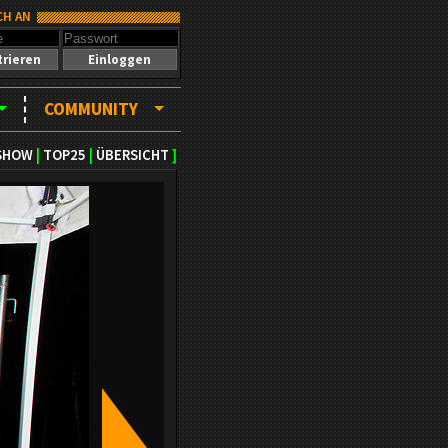
CH AN
trieren
Einloggen
COMMUNITY
SHOW
|
TOP25
|
ÜBERSICHT
]