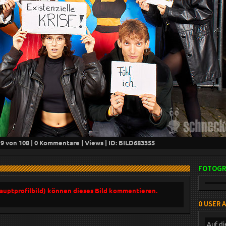
19
von 108 |
0
Kommentare |
Views | ID: BILD
683355
FOTOGR
Hauptprofilbild) können dieses Bild kommentieren.
0 USER 
Auf di