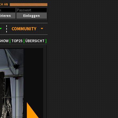
CH AN
trieren
Einloggen
COMMUNITY
SHOW
|
TOP25
|
ÜBERSICHT
]