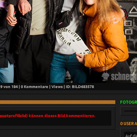
19
von 184 |
0
Kommentare |
Views | ID: BILD
683578
FOTOGR
Hauptprofilbild) können dieses Bild kommentieren.
0 USER 
Auf di