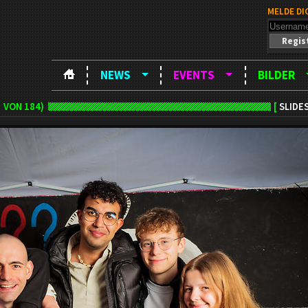
MELDE DI
Regis
NEWS
EVENTS
BILDER
VON 184)
[
SLIDE