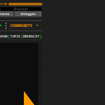
CH AN
trieren
Einloggen
COMMUNITY
SHOW
|
TOP25
|
ÜBERSICHT
]