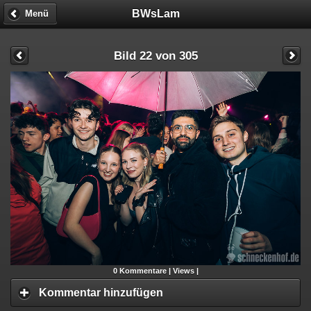
BWsLam
Menü
Bild 22 von 305
0
Kommentare |
Views |
Kommentar hinzufügen