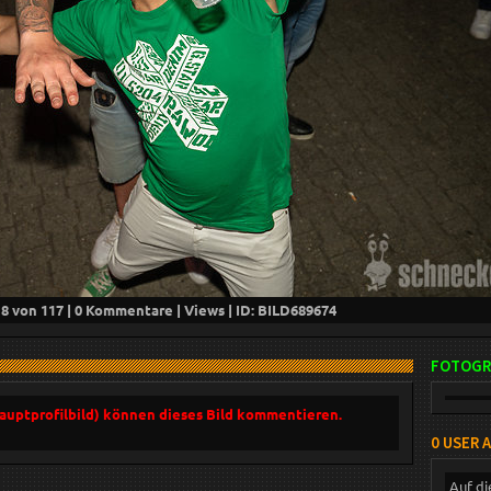
18
von 117 |
0
Kommentare |
Views | ID: BILD
689674
FOTOGR
Hauptprofilbild) können dieses Bild kommentieren.
0 USER 
Auf di