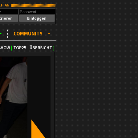
CH AN
trieren
Einloggen
COMMUNITY
SHOW
|
TOP25
|
ÜBERSICHT
]