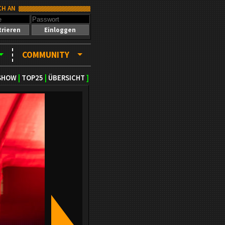
CH AN
trieren
Einloggen
COMMUNITY
SHOW
|
TOP25
|
ÜBERSICHT
]