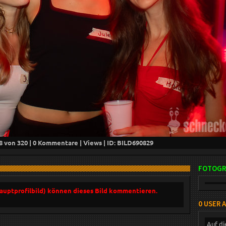
8
von 320 |
0
Kommentare |
Views | ID: BILD
690829
FOTOGR
Hauptprofilbild) können dieses Bild kommentieren.
0 USER 
Auf di