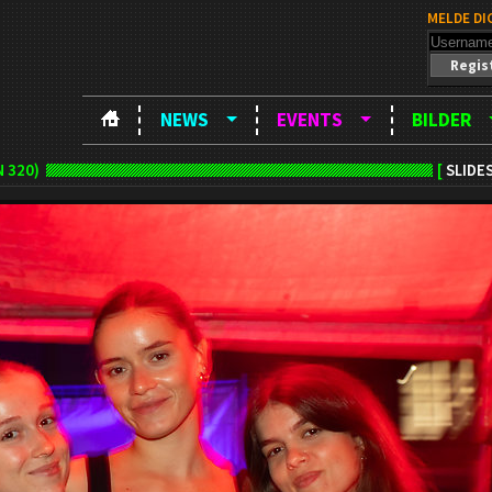
MELDE DI
Regis
NEWS
EVENTS
BILDER
 320)
[
SLIDE