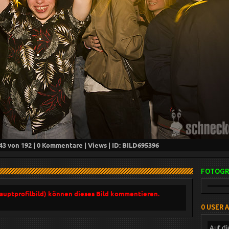
43
von 192 |
0
Kommentare |
Views | ID: BILD
695396
FOTOGR
Hauptprofilbild) können dieses Bild kommentieren.
0 USER 
Auf di