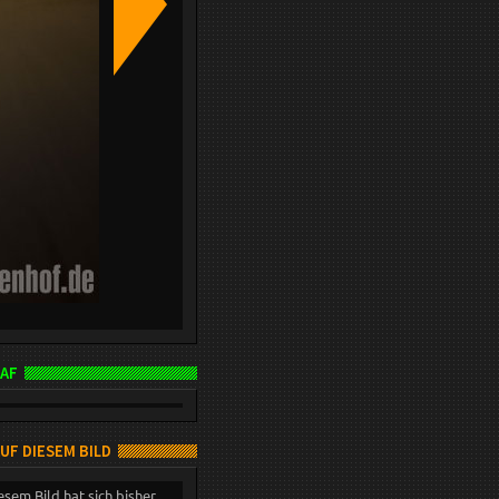
AF
AUF DIESEM BILD
esem Bild hat sich bisher