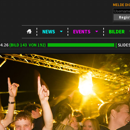
MELDE DI
Regis
NEWS
EVENTS
BILDER
4.26
(BILD
143
VON 192)
[
SLIDE