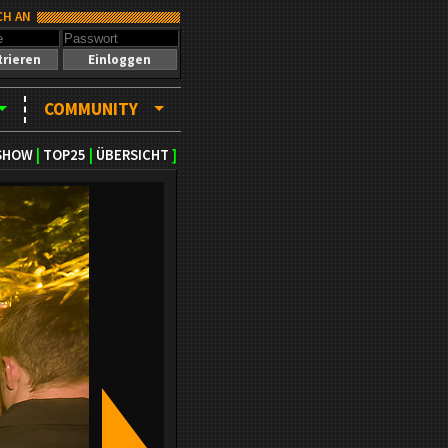
CH AN
trieren
Einloggen
COMMUNITY
SHOW
|
TOP25
|
ÜBERSICHT
]