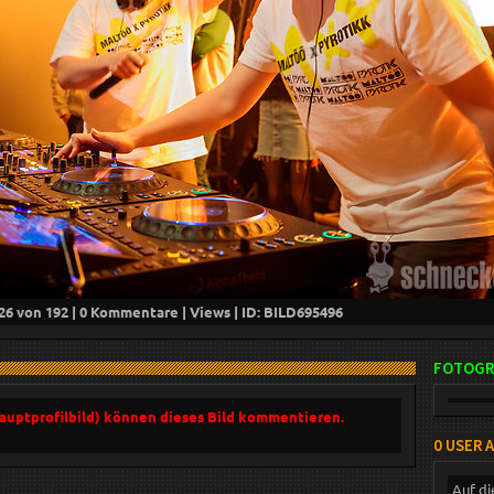
26
von 192 |
0
Kommentare |
Views | ID: BILD
695496
FOTOGR
Hauptprofilbild) können dieses Bild kommentieren.
0 USER 
Auf di