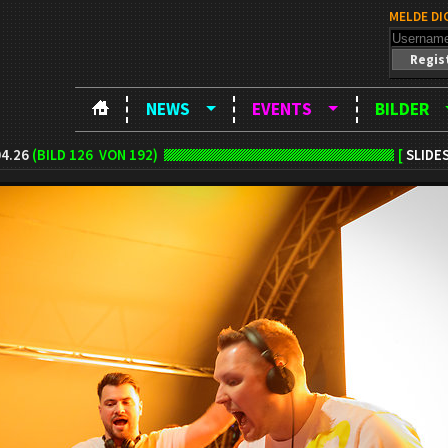
MELDE DI
Regis
NEWS
EVENTS
BILDER
4.26
(BILD
126
VON 192)
[
SLIDE