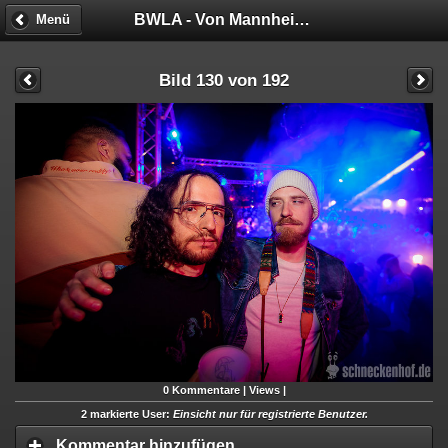
BWLA - Von Mannheim nach Malibu!
Menü
Bild 130 von 192
0
Kommentare |
Views |
2 markierte User:
Einsicht nur für registrierte Benutzer.
Kommentar hinzufügen