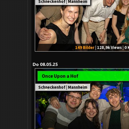
Schneckenhof | Mannheim
149 Bilder
| 128,9k Views | 
Do 08.05.25
Once Upon a Hof
Schneckenhof | Mannheim