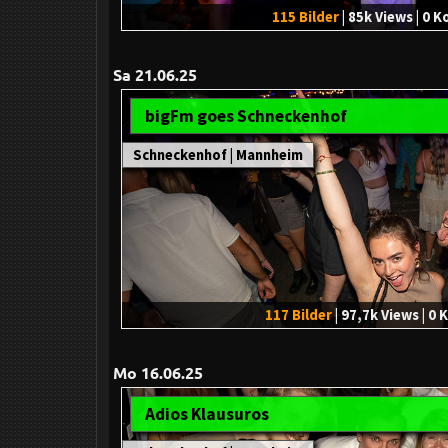
115 Bilder
| 85k Views | 0
Sa 21.06.25
bigFm goes Schneckenhof
Schneckenhof | Mannheim
117 Bilder
| 97,7k Views | 
Mo 16.06.25
Adios Klausuros