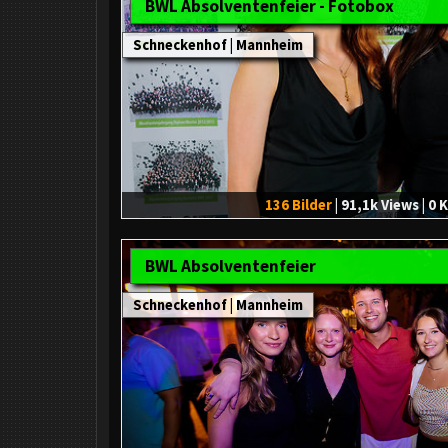
BWL Absolventenfeier - Fotobox
Schneckenhof | Mannheim
136 Bilder
| 91,1k Views | 
BWL Absolventenfeier
Schneckenhof | Mannheim