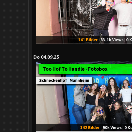
141 Bilder
| 83,1k Views | 
Do 04.09.25
Too Hof To Handle - Fotobox
Schneckenhof | Mannheim
142 Bilder
| 90k Views | 0