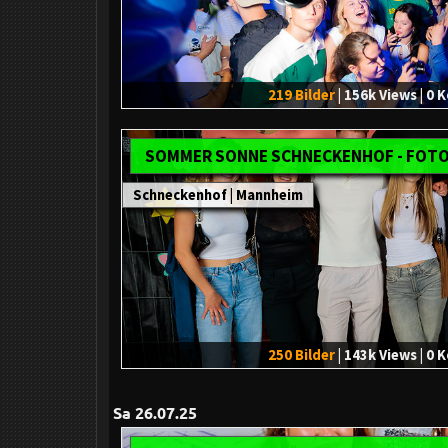
219 Bilder
| 156k Views | 0
SOMMER SONNE SCHNECKENHOF - FOT
Schneckenhof | Mannheim
250 Bilder
| 143k Views | 0
Sa 26.07.25