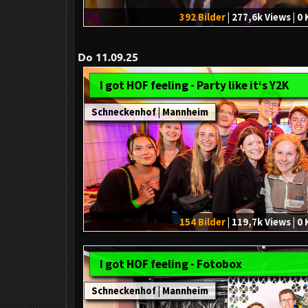
392 Bilder
| 277,6k Views | 
Do 11.09.25
I got HOF feeling - Party like it‘s Y2K
Schneckenhof | Mannheim
154 Bilder
| 119,7k Views | 
I got HOF feeling - Fotobox
Schneckenhof | Mannheim