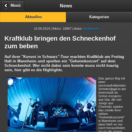
News
Menü
Aktuelles
Kategorien
14.09.2014 | Klicks: 18867 | Autor:
melinarae
Kraftklub bringen den Schneckenhof
zum beben
Auf ihrer "Konvoi in Schwarz"-Tour machten Kraftklub am Freitag
Halt in Mannheim und spielten ein "Geheimkonzert" auf dem
Schneckenhof. Wer nicht dabei sein konnte muss nicht traurig
sein, hier gibt es die Highlights.
Das ganze fing mit
einer
nevenaufreibenden
Schnitzeljagd in der
Innenstadt an.
Schon morgens
war klar, die vier
Jungs aus
Chemnitz spielen
das zweite ihrer
sieben
"Geheimkonzerte"
in Mannheim und
dann hieß es nur
noch herausfinden
wo es die streng