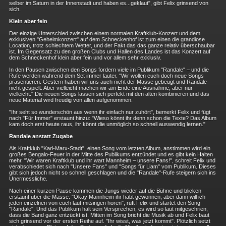
selber im Saturn in der Innenstadt und haben es...geklaut", gibt Felix grinsend von
sich.
Klein aber fein
Der einzige Unterschied zwischen einem normalen Kraftklub-Konzert und dem
exklusiven "Geheimkonzert" auf dem Schneckenhof ist zum einen die grandiose
Location, trotz schlechtem Wetter, und der Fakt das das ganze relativ überschaubar
ist. Im Gegensatz zu den großen Clubs und Hallen des Landes ist das Konzert auf
dem Schneckenhof klein aber fein und vor allem sehr exklusiv.
In den Pausen zwischen den Songs fordern viele im Publikum "Randale" – und die
Rufe werden während dem Set immer lauter. "Wir wollen euch doch neue Songs
präsentieren. Gestern haben wir uns auch nicht der Masse gebeugt und Randale
nicht gespielt. Aber vielleicht machen wir am Ende eine Ausnahme; aber nur
vielleicht." Die neuen Songs lassen sich perfekt mit den alten kombinieren und das
neue Material wird freudig von allen aufgenommen.
"Ihr seht so wunderschön aus wenn ihr einfach nur zuhört", bemerkt Felix und fügt
nach "Für Immer" erstaunt hinzu: "Wieso könnt ihr denn schon die Texte? Das Album
kam doch erst heute raus, ihr könnt die unmöglich so schnell auswendig lernen."
Randale anstatt Zugabe
Als Kraftklub "Karl-Marx-Stadt", einen Song vom letzten Album, anstimmen wird ein
großes Bengalo-Feuer in der Mitte des Publikums entzündet und es gibt kein Halten
mehr. "Wir waren Kraftklub und ihr wart Mannheim – unsere Fans!", schreit Felix und
verabschiedet sich nach "Unsere Fans" und "Songs für Liam" vom Publikum. Dieses
gibt sich jedoch nicht so schnell geschlagen und die "Randale"-Rufe steigern sich ins
Unermessliche.
Nach einer kurzen Pause kommen die Jungs wieder auf die Bühne und blicken
erstaunt über die Masse. "Okay Mannheim ihr habt gewonnen, aber dann will ich
jeden einzelnen von euch laut mitsingen hören", ruft Felix und startet den Song
"Randale". Und das Publikum hält sein Versprechen, es wird so laut mitgeschrien,
dass die Band ganz entzückt ist. Mitten im Song bricht die Musik ab und Felix baut
sich grinsend vor der ersten Reihe auf. "Ihr wisst, was jetzt kommt". Plötzlich setzt