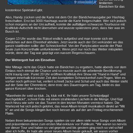
limitierten
Bändchen für das
kostenlose Spektakel gibt.
Also, Handy zücken und die Karte mit dem Ort der Bändchenausgabe per Hashtag
freischalten. Erst bei 3000 Hashtags wurde die Karte freigeschaltet. Wer sich jedoch
schon morgens an der Uni aufhielt, konnte die auffälligen schwarzen Tourbusse mit
Kraftklub-Aufschrift nicht übersehen und wusste spätestens jetzt, dass hier was im
Busch ist.
Gegen 13 Uhr wurde das Rätsel endlich aufgelöst und man konnte sich ein
Bändchen auf dem Ehrenhof abholen. Jetzt wurde auch der Ort verkündet wo das
ganze stattfinden sollte: der Schneckenhof. Von der Partylocation wurde der Platz
heute zum Konzerthalle umfunktioniert. Wenn jetzt nur noch das Wetter mitspielen
würde, denn der Tag war geprägt von nassen Regenschauern.
Der Wettergott hat ein Einsehen
Wer Mittags nicht das Glück hatte ein Bändchen zu ergattern, hatte abends vor dem
Einlass noch einmal die Chance und so musste auch die arbeitende Bevölkerung
nicht traurig sein. Punkt 20 Uhr eröffnen Kraftklub ihre Show mit "Hand in Hand“ und
bringen innerhalb kürzester Zeit den kompletten Schneckenhof zum Pogen. Wen es
vorher noch gefroren hat, verliert schnell Jacke und Schal und auch das Wetter steht
auf der Seite der Chemnitzer, denn trotz des Dauerregens am Tag, bleibt es das
ganze Konzert über trocken.
"Mannheim ihr seid so kluk. Ja, kluk mit K. Ihr habt unsere Schnitzeljagd
durchgeblickt“, schreit Felix mit einem strahlenden Lächeln in die Menge. Und fügt
noch hinzu wie sehr sie das Touren in den letzten Monaten vermisst haben. Die
Wartezeit hat sich jedoch gelohnt, das neue Album knüpft musikalisch direkt an "Mit
K" an und die Songs klingen live noch besser als auf der am Freitag erschienenen
Platte.
Neben ihren bekanntesten Songs spielen sie vor allem viele neue Songs vom Album
und präsentieren diese zum ersten Mal exklusiv vor Publikum. "Wir waren so nervös
vor dieser Tour und haben so viel geprobt und bis gestern ging noch so viel schief
aber ich hoffe, ihr habt alle unser neues Album heute gekauft, wir waren vorher