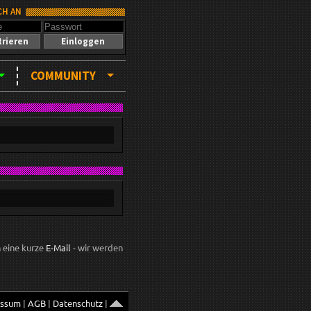
CH AN
trieren
Einloggen
COMMUNITY
h eine kurze
E-Mail
- wir werden
essum
|
AGB
|
Datenschutz
|