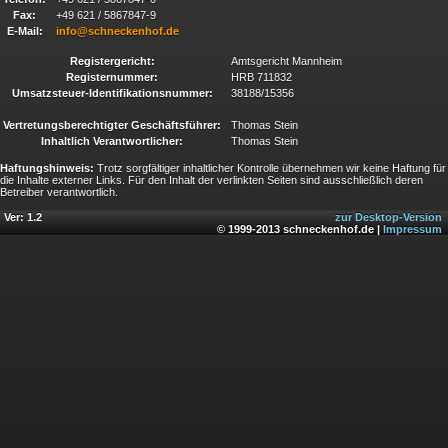
Fax:
+49 621 / 5867847-9
E-Mail:
info@schneckenhof.de
Registergericht:
Amtsgericht Mannheim
Registernummer:
HRB 711832
Umsatzsteuer-Identifikationsnummer:
38188/15356
Vertretungsberechtigter Geschäftsführer:
Thomas Stein
Inhaltlich Verantwortlicher:
Thomas Stein
Haftungshinweis:
Trotz sorgfältiger inhaltlicher Kontrolle übernehmen wir keine Haftung für
die Inhalte externer Links. Für den Inhalt der verlinkten Seiten sind ausschließlich deren
Betreiber verantwortlich.
Ver: 1.2
zur Desktop-Version
© 1999-2013 schneckenhof.de |
Impressum