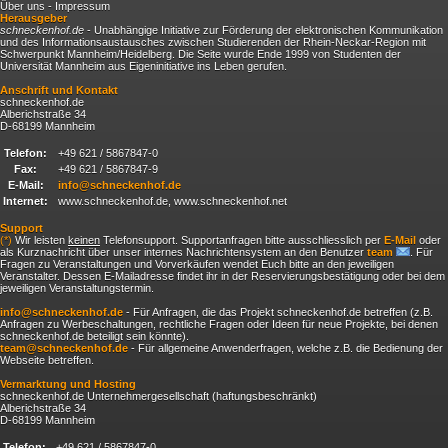
Über uns - Impressum
Herausgeber
schneckenhof.de
- Unabhängige Initiative zur Förderung der elektronischen Kommunikation
und des Informationsaustausches zwischen Studierenden der Rhein-Neckar-Region mit
Schwerpunkt Mannheim/Heidelberg. Die Seite wurde Ende 1999 von Studenten der
Universität Mannheim aus Eigeninitiative ins Leben gerufen.
Anschrift und Kontakt
schneckenhof.de
Alberichstraße 34
D-68199 Mannheim
Telefon:
+49 621 / 5867847-0
Fax:
+49 621 / 5867847-9
E-Mail:
info@schneckenhof.de
Internet:
www.schneckenhof.de, www.schneckenhof.net
Support
(*)
Wir leisten
keinen
Telefonsupport. Supportanfragen bitte ausschliesslich per
E-Mail
oder
als Kurznachricht über unser internes Nachrichtensystem an den Benutzer
team
. Für
Fragen zu Veranstaltungen und Vorverkäufen wendet Euch bitte an den jeweiligen
Veranstalter. Dessen E-Mailadresse findet ihr in der Reservierungsbestätigung oder bei dem
jeweiligen Veranstaltungstermin.
info@schneckenhof.de
- Für Anfragen, die das Projekt schneckenhof.de betreffen (z.B.
Anfragen zu Werbeschaltungen, rechtliche Fragen oder Ideen für neue Projekte, bei denen
schneckenhof.de beteiligt sein könnte).
team@schneckenhof.de
- Für allgemeine Anwenderfragen, welche z.B. die Bedienung der
Webseite betreffen.
Vermarktung und Hosting
schneckenhof.de Unternehmergesellschaft (haftungsbeschränkt)
Alberichstraße 34
D-68199 Mannheim
Telefon:
+49 621 / 5867847-0