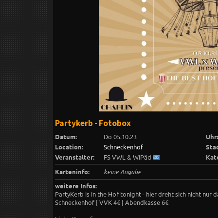
Partykerb - Fotobox
Datum:
Do 05.10.23
Uhrz
Location:
Schneckenhof
Sta
Veranstalter:
FS VWL & WiPäd
Kat
Karteninfo:
keine Angabe
weitere Infos:
PartyKerb is in the Hof tonight - hier dreht sich nicht nur d
Schneckenhof | VVK 4€ | Abendkasse 6€