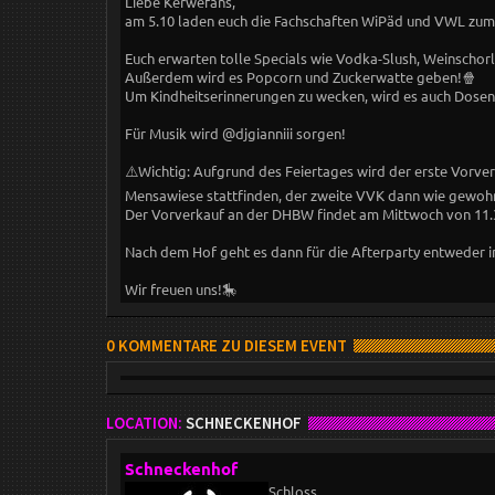
Liebe Kerwefans,
am 5.10 laden euch die Fachschaften WiPäd und VWL zum
Euch erwarten tolle Specials wie Vodka-Slush, Weinschor
Außerdem wird es Popcorn und Zuckerwatte geben!🍿
Um Kindheitserinnerungen zu wecken, wird es auch Dosen
Für Musik wird @djgianniii sorgen!
⚠️Wichtig: Aufgrund des Feiertages wird der erste Vorver
Mensawiese stattfinden, der zweite VVK dann wie gewohn
Der Vorverkauf an der DHBW findet am Mittwoch von 11.30
Nach dem Hof geht es dann für die Afterparty entweder i
Wir freuen uns!🎠
0 KOMMENTARE ZU DIESEM EVENT
LOCATION:
SCHNECKENHOF
Schneckenhof
Schloss