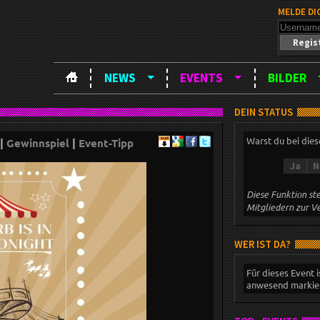
MELDE DI
Regis
NEWS
EVENTS
BILDER
DEIN STATUS
Warst du bei die
|
Gewinnspiel
|
Event-Tipp
Ja
N
Diese Funktion ste
Mitgliedern zur V
WER IST DA?
Für dieses Event i
anwesend markier