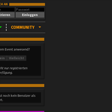
CH AN
trieren
Einloggen
COMMUNITY
sem Event anwesend?
ein
Vielleicht
ht nur registrierten
erfügung.
st noch kein Benutzer als
t.