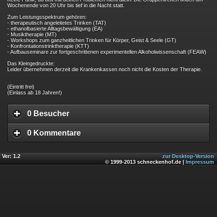
Wochenende von 20 Uhr bis tief in die Nacht statt.
Zum Leistungsspektrum gehören:
- therapeutisch angeleitetes Trinken (TAT)
- ethanolbasierte Alltagsbewältigung (EA)
- Musiktherapie (MT)
- Workshops zum ganzheitlichen Trinken für Körper, Geist & Seele (GT)
- Konfrontationstrinktherapie (KTT)
- Aufbauseminare zur fortgeschrittenen experimentellen Alkoholwissenschaft (FEAW)
Das Kleingedruckte:
Leider übernehmen derzeit die Krankenkassen noch nicht die Kosten der Therapie.
(Eintritt frei)
(Einlass ab 18 Jahren!)
0 Besucher
0 Kommentare
Ver: 1.2
zur Desktop-Version
© 1999-2013 schneckenhof.de |
Impressum