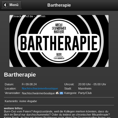
Bartherapie
Menü
Bartherapie
Datum:
Fr 09.08.24
Uhrzeit:
20:00 Uhr - 05:00 Uhr
Location:
Nachtschwärmerboutique
Stadt:
Mannheim
Veranstalter:
Kategorie:
Party/Club
Nachtschwärmerboutique
Karteninfo:
keine Angabe
weitere Infos:
Burn-Out vom Feiern? Angstzustände, weil die Kollegen merken könnten, dass du
dich im Beruf nur durchschummelst? Oder du leidest an chronischer Misanthropie?
Keine Panik, du bist mit deinen Problemen nicht allein! Die Gruppentreffen finden am