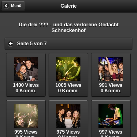
Galerie
Menü
Die drei ??? - und das verlorene Gedächt
Schneckenhof
Seite 5 von 7
1400 Views
1005 Views
991 Views
0 Komm.
0 Komm.
0 Komm.
995 Views
975 Views
997 Views