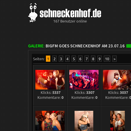
167 Benutzer online
GALERIE:
BIGFM GOES SCHNECKENHOF AM 23.07.16
Seiten:
1
2
3
4
5
6
7
8
9
10
>
Klicks:
5337
Klicks:
3307
Klicks:
3037
Kommentare:
0
Kommentare:
0
Kommentare: