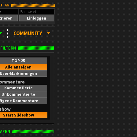
CH AN
trieren
Einloggen
COMMUNITY
 FILTERN
TOP 25
Alle anzeigen
User-Markierungen
kommentare
Kommentierte
Unkommentierte
Eigene Kommentare
eshow
Start Slideshow
AFEN