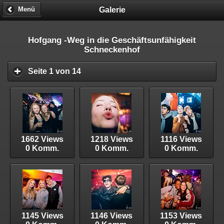
Galerie
Menü
Hofgang -Weg in die Geschäftsunfähigkeit
Schneckenhof
Seite 1 von 14
1662 Views
1218 Views
1116 Views
0 Komm.
0 Komm.
0 Komm.
1145 Views
1146 Views
1153 Views