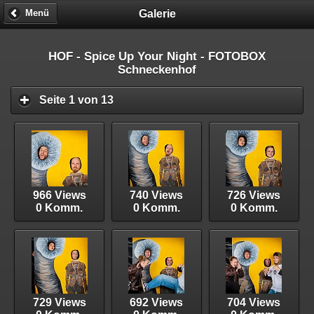
Galerie
Menü
HOF - Spice Up Your Night - FOTOBOX
Schneckenhof
Seite 1 von 13
966 Views
740 Views
726 Views
0 Komm.
0 Komm.
0 Komm.
729 Views
692 Views
704 Views