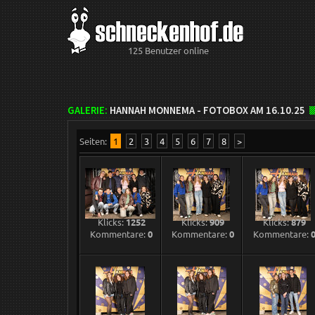
125 Benutzer online
GALERIE:
HANNAH MONNEMA - FOTOBOX AM 16.10.25
Seiten:
1
2
3
4
5
6
7
8
>
Klicks:
1252
Klicks:
909
Klicks:
879
Kommentare:
0
Kommentare:
0
Kommentare: