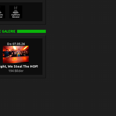
 GALERIE
Do 07.05.26
ight, We Steal The HOF!
194 Bilder