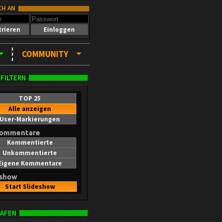
CH AN
trieren
Einloggen
COMMUNITY
 FILTERN
TOP 25
Alle anzeigen
User-Markierungen
kommentare
Kommentierte
Unkommentierte
Eigene Kommentare
eshow
Start Slideshow
AFEN