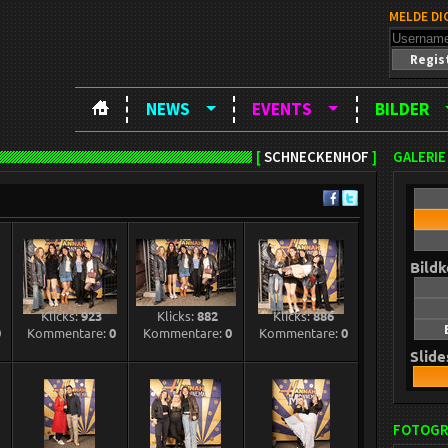
MELDE DI
Regis
NEWS
EVENTS
BILDER
[
SCHNECKENHOF
]
GALERIE
Bild
Klicks:
923
Klicks:
882
Klicks:
886
0
Kommentare:
0
Kommentare:
0
Kommentare:
0
Slid
FOTOGR