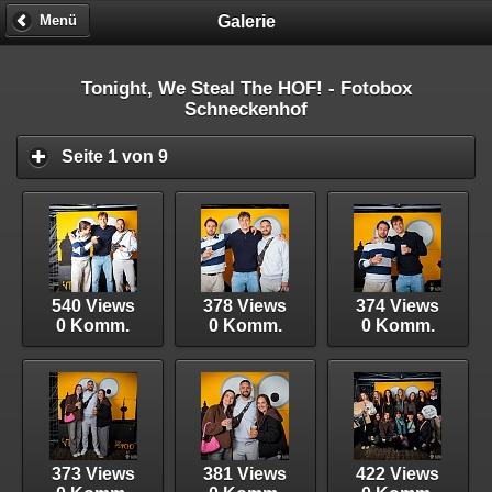
Galerie
Menü
Tonight, We Steal The HOF! - Fotobox
Schneckenhof
Seite 1 von 9
540 Views
378 Views
374 Views
0 Komm.
0 Komm.
0 Komm.
373 Views
381 Views
422 Views