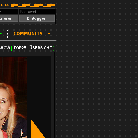
CH AN
trieren
Einloggen
COMMUNITY
SHOW
|
TOP25
|
ÜBERSICHT
]