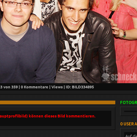
33
von 359 |
0
Kommentare |
Views | ID: BILD
334895
FOTOGR
Hauptprofilbild) können dieses Bild kommentieren.
0 USER 
Auf di