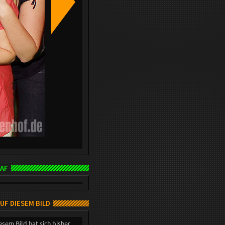
AF
AUF DIESEM BILD
esem Bild hat sich bisher