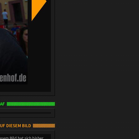
AF
AUF DIESEM BILD
esem Bild hat sich bisher