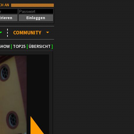
CH AN
trieren
Einloggen
COMMUNITY
SHOW
|
TOP25
|
ÜBERSICHT
]