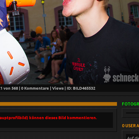
21
von 568 |
0
Kommentare |
Views | ID: BILD
465532
FOTOGR
Hauptprofilbild) können dieses Bild kommentieren.
0 USER 
Auf di