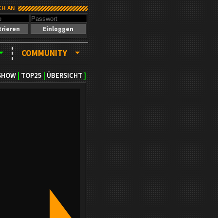
CH AN
trieren
Einloggen
COMMUNITY
SHOW
|
TOP25
|
ÜBERSICHT
]