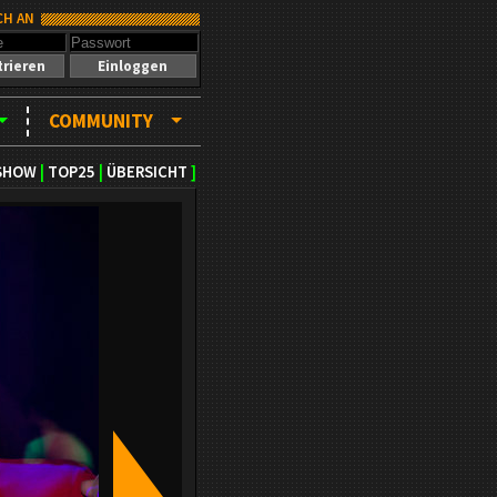
CH AN
trieren
Einloggen
COMMUNITY
SHOW
|
TOP25
|
ÜBERSICHT
]