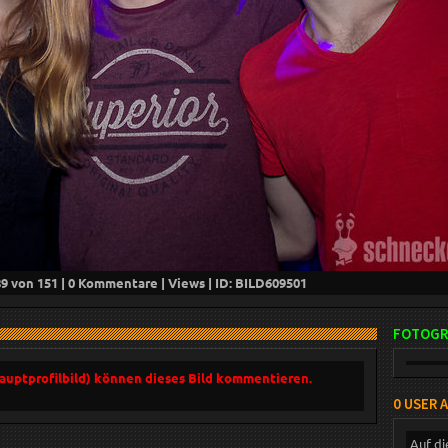
89
von 151 |
0
Kommentare |
Views | ID: BILD
609501
FOTOGR
Hauptprofilbild) können dieses Bild kommentieren.
0 USER 
Auf di