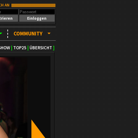
CH AN
trieren
Einloggen
COMMUNITY
SHOW
|
TOP25
|
ÜBERSICHT
]