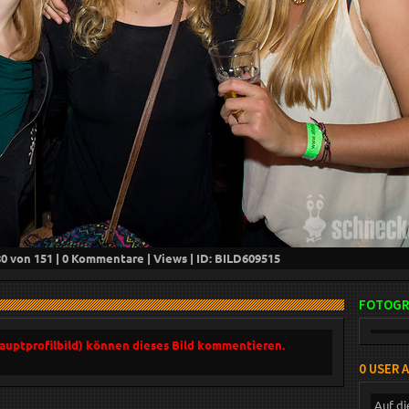
80
von 151 |
0
Kommentare |
Views | ID: BILD
609515
FOTOGR
Hauptprofilbild) können dieses Bild kommentieren.
0 USER 
Auf di